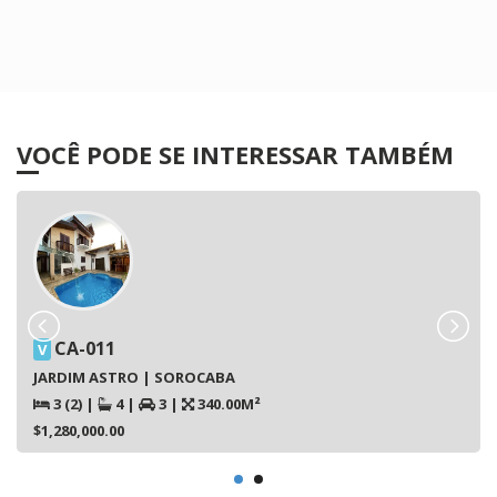
VOCÊ PODE SE INTERESSAR TAMBÉM
CA-011
V
JARDIM ASTRO | SOROCABA
3 (2)
|
4
|
3
|
340.00M²
$1,280,000.00