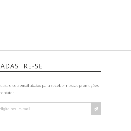
CADASTRE-SE
dastre seu email abaixo para receber nossas promoções
contatos.