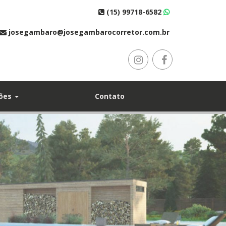
(15) 99718-6582
josegambaro@josegambarocorretor.com.br
ções
Contato