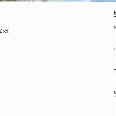
zia!
E
T