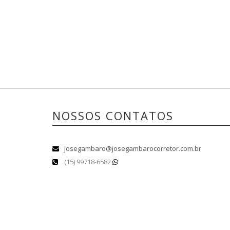
NOSSOS CONTATOS
josegambaro@josegambarocorretor.com.br
(15) 99718-6582